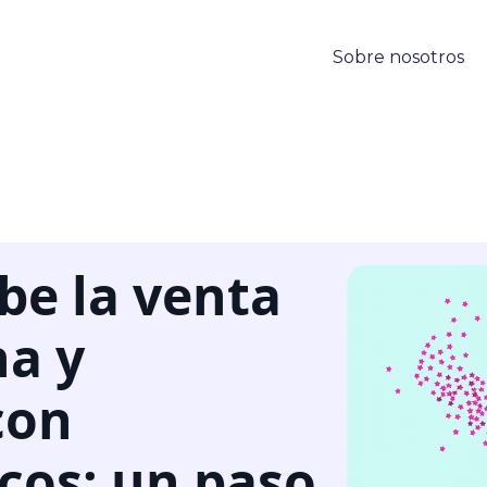
Sobre nosotros
be la venta
na y
con
cos: un paso